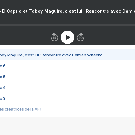
 DiCaprio et Tobey Maguire, c'est lui ! Rencontre avec Dam
bey Maguire, c'est lui ! Rencontre avec Damien Witecka
e 6
e 5
e 4
e 3
s créatrices de la VF !
e 2
e 1