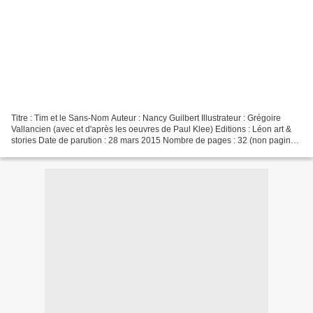
Titre : Tim et le Sans-Nom Auteur : Nancy Guilbert Illustrateur : Grégoire
Vallancien (avec et d'après les oeuvres de Paul Klee) Editions : Léon art &
stories Date de parution : 28 mars 2015 Nombre de pages : 32 (non paginé)
ISBN : 979-10-92232-20-2 L'auteur...