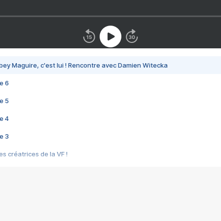
bey Maguire, c'est lui ! Rencontre avec Damien Witecka
e 6
e 5
e 4
e 3
s créatrices de la VF !
e 2
e 1
e Mektoub My Love arrive enfin ! Rencontre avec Shaïn Boumedine et Sal