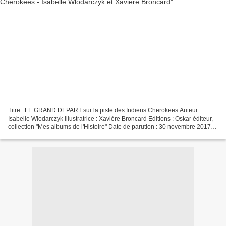
Titre : LE GRAND DEPART sur la piste des Indiens Cherokees Auteur :
Isabelle Wlodarczyk Illustratrice : Xavière Broncard Editions : Oskar éditeur,
collection "Mes albums de l'Histoire" Date de parution : 30 novembre 2017
Nombre de pages : 40 ISBN : 979-1-02140-493-9...