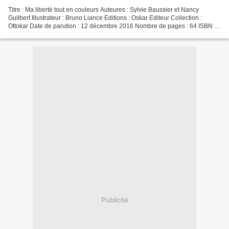
Titre : Ma liberté tout en couleurs Auteures : Sylvie Baussier et Nancy
Guilbert Illustrateur : Bruno Liance Editions : Oskar Editeur Collection :
Ottokar Date de parution : 12 décembre 2016 Nombre de pages : 64 ISBN :
979-1-0214-0528-8 Les auteures Nancy...
Publicité