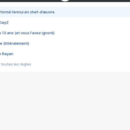
nsformé l’ennui en chef-d’œuvre
 DayZ
 a 13 ans (et vous l'avez ignoré)
e (littéralement)
im Rayan
 toutes les règles
s les jeux vidéo
us choquant de Rockstar ? - Le scandale BULLY
e plus moche de Steam
du RÊVE tourne au CAUCHEMAR
pendant 8 heures
it… à tort