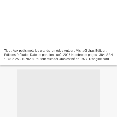
Titre : Aux petits mots les grands remèdes Auteur : Michaël Uras Editeur :
Editions Préludes Date de parution : août 2016 Nombre de pages : 384 ISBN
: 978-2-253-10782-8 L'auteur Michaël Uras est né en 1977. D'origine sarde,
par son père, il a grandi en...