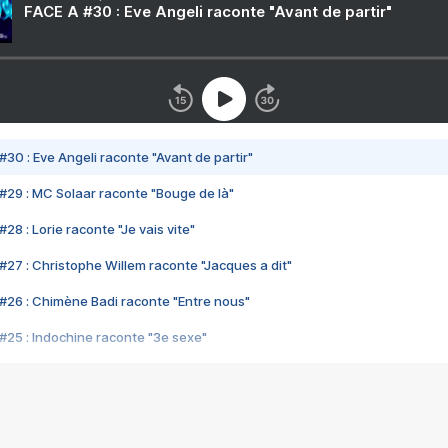
FACE A #30 : Eve Angeli raconte "Avant de partir"
#30 : Eve Angeli raconte "Avant de partir"
#29 : MC Solaar raconte "Bouge de là"
28 : Lorie raconte "Je vais vite"
#27 : Christophe Willem raconte "Jacques a dit"
#26 : Chimène Badi raconte "Entre nous"
#25 : Indochine raconte "3e sexe"
#24 : Zaho raconte "C'est chelou"
#23 : Patrick Bruel raconte "Au café des délices"
#22 : Kyo raconte "Le chemin"