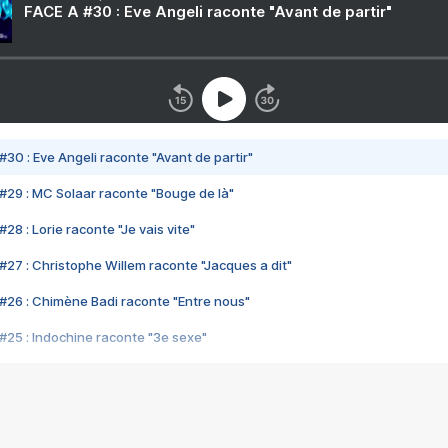
FACE A #30 : Eve Angeli raconte "Avant de partir"
#30 : Eve Angeli raconte "Avant de partir"
#29 : MC Solaar raconte "Bouge de là"
28 : Lorie raconte "Je vais vite"
#27 : Christophe Willem raconte "Jacques a dit"
#26 : Chimène Badi raconte "Entre nous"
#25 : Indochine raconte "3e sexe"
#24 : Zaho raconte "C'est chelou"
#23 : Patrick Bruel raconte "Au café des délices"
#22 : Kyo raconte "Le chemin"