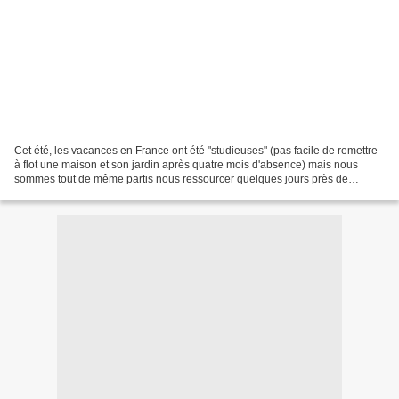
Cet été, les vacances en France ont été "studieuses" (pas facile de remettre
à flot une maison et son jardin après quatre mois d'absence) mais nous
sommes tout de même partis nous ressourcer quelques jours près de
l'océan, à Châtelaillon-Plage. Et comme...