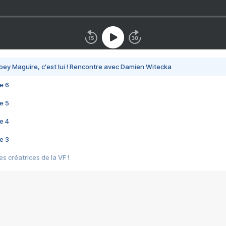
bey Maguire, c'est lui ! Rencontre avec Damien Witecka
e 6
e 5
e 4
e 3
s créatrices de la VF !
e 2
e 1
e Mektoub My Love arrive enfin ! Rencontre avec Shaïn Boumedine et Sal