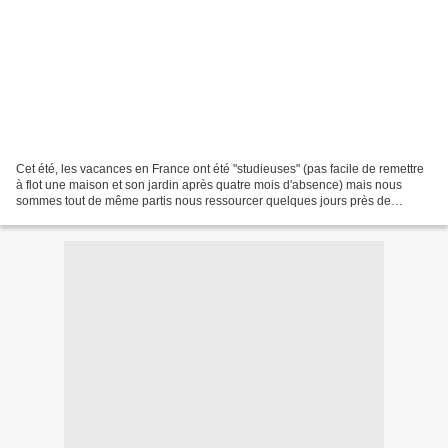
Cet été, les vacances en France ont été "studieuses" (pas facile de remettre
à flot une maison et son jardin après quatre mois d'absence) mais nous
sommes tout de même partis nous ressourcer quelques jours près de
l'océan, à Châtelaillon-Plage. Et comme...