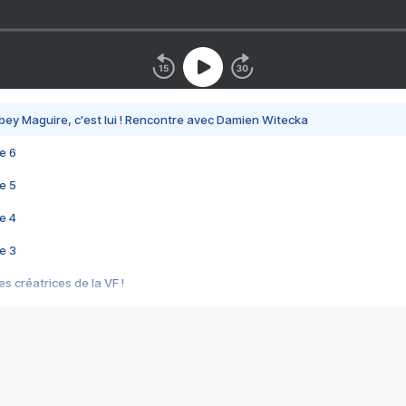
bey Maguire, c'est lui ! Rencontre avec Damien Witecka
e 6
e 5
e 4
e 3
s créatrices de la VF !
e 2
e 1
e Mektoub My Love arrive enfin ! Rencontre avec Shaïn Boumedine et Sal