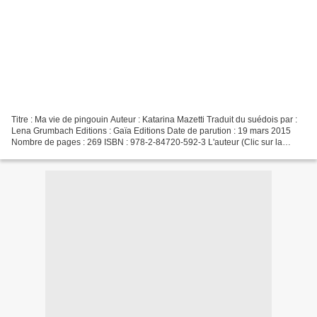
Titre : Ma vie de pingouin Auteur : Katarina Mazetti Traduit du suédois par :
Lena Grumbach Editions : Gaïa Editions Date de parution : 19 mars 2015
Nombre de pages : 269 ISBN : 978-2-84720-592-3 L'auteur (Clic sur la
photo pour accéder au site de Katarina...