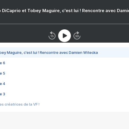
 DiCaprio et Tobey Maguire, c'est lui ! Rencontre avec Dam
bey Maguire, c'est lui ! Rencontre avec Damien Witecka
e 6
e 5
e 4
e 3
s créatrices de la VF !
e 2
e 1