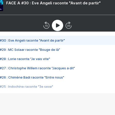
FACE A #30 : Eve Angeli raconte "Avant de partir"
#30 : Eve Angeli raconte "Avant de partir"
#29 : MC Solaar raconte "Bouge de là"
28 : Lorie raconte "Je vais vite"
#27 : Christophe Willem raconte "Jacques a dit"
#26 : Chimène Badi raconte "Entre nous"
#25 : Indochine raconte "3e sexe"
#24 : Zaho raconte "C'est chelou"
#23 : Patrick Bruel raconte "Au café des délices"
#22 : Kyo raconte "Le chemin"