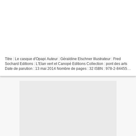
Titre : Le casque d'Opapi Auteur : Géraldine Elschner Illustrateur : Fred
Sochard Editions : L'Elan vert et Canopé Editions Collection : pont des arts
Date de parution : 13 mai 2014 Nombre de pages : 32 ISBN : 978-2-84455-
305-8 L'auteur Géraldine Elschner...