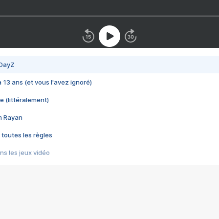
 DayZ
 a 13 ans (et vous l'avez ignoré)
e (littéralement)
im Rayan
 toutes les règles
s les jeux vidéo
us choquant de Rockstar ? - Le scandale BULLY
e plus moche de Steam
du RÊVE tourne au CAUCHEMAR