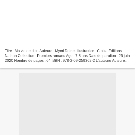
Titre : Ma vie de dico Auteure : Mymi Doinet Illustratrice : Clotka Editions :
Nathan Collection : Premiers romans Age : 7-8 ans Date de parution : 25 juin
2020 Nombre de pages : 64 ISBN : 978-2-09-259362-2 L'auteure Auteure
jeunesse, Mymi Doinet a déjà...