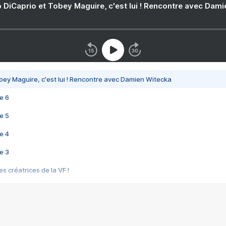
 DiCaprio et Tobey Maguire, c'est lui ! Rencontre avec Dam
bey Maguire, c'est lui ! Rencontre avec Damien Witecka
e 6
e 5
e 4
e 3
s créatrices de la VF !
e 2
e 1
e Mektoub My Love arrive enfin ! Rencontre avec Shaïn Boumedine et Sal