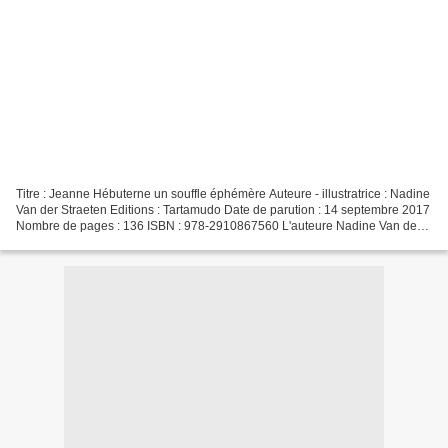
Titre : Jeanne Hébuterne un souffle éphémère Auteure - illustratrice : Nadine
Van der Straeten Editions : Tartamudo Date de parution : 14 septembre 2017
Nombre de pages : 136 ISBN : 978-2910867560 L'auteure Nadine Van der
Straeten est dessinatrice et...