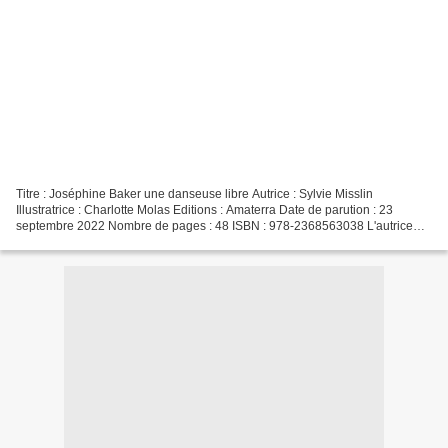
Titre : Joséphine Baker une danseuse libre Autrice : Sylvie Misslin
Illustratrice : Charlotte Molas Editions : Amaterra Date de parution : 23
septembre 2022 Nombre de pages : 48 ISBN : 978-2368563038 L'autrice
(Clic sur la photo pour accéder au site de...