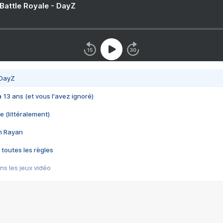
 Battle Royale - DayZ
 DayZ
 a 13 ans (et vous l'avez ignoré)
e (littéralement)
im Rayan
 toutes les règles
s les jeux vidéo
us choquant de Rockstar ? - Le scandale BULLY
e plus moche de Steam
du RÊVE tourne au CAUCHEMAR