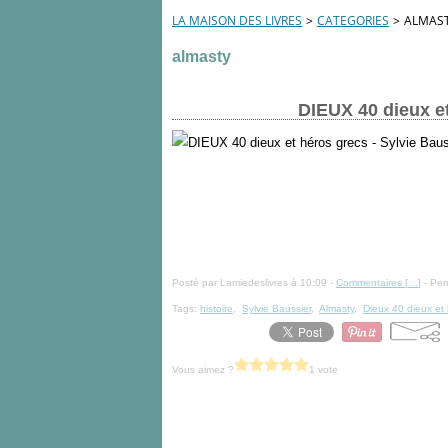
LA MAISON DES LIVRES
>
CATEGORIES
>
ALMAS
almasty
DIEUX 40 dieux et
Posté par Lamiedeslivres à 10:09 -
Commentaires [
…
]
- Per
Tags:
histoire
,
Sylvie Baussier
,
Almasty
,
Dieux 40 dieux et
Vous aimez ?
1 vote