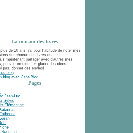
La maison des livres
plus de 10 ans, j'ai pour habitude de noter mes
ions sur chacun des livres que je lis.
ais maintenant partager avec d'autres mes
s, pouvoir en discuter, glaner des idées et
i pas, donner des envies!
 du blog
n blog avec CanalBlog
Pages
s
ec Jean-Luc
r Sylvie
is Clémentine
Katarina
Catherine
 Sarah
Jeff
Michel
e Sandrine