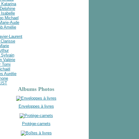
 Katarina
Delphine
Isabelle
go Michael
 Marie-Aude
b Amélie
avier-Laurent
Clarisse
 Marie
rthur
 Sylvain
n Valérie
r Tomi
ichaël
s Aurélie
imone
LIST
Albums Photos
Enveloppes à livres
Protège-carnets