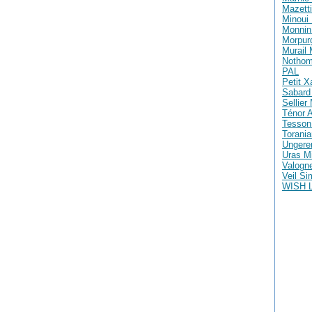
Mazetti
Minoui 
Monnin 
Morpur
Murail
Nothom
PAL
Petit X
Sabard 
Sellier
Ténor A
Tesson
Torania
Ungere
Uras M
Valogne
Veil S
WISH 