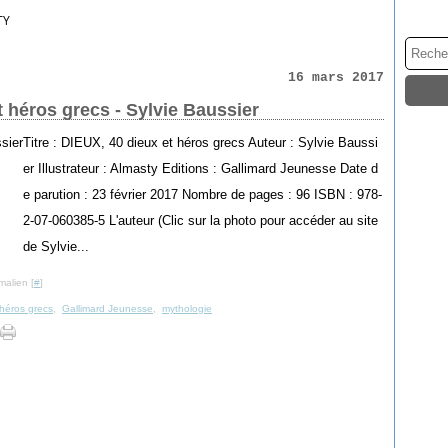
TY
16 mars 2017
 héros grecs - Sylvie Baussier
Titre : DIEUX, 40 dieux et héros grecs Auteur : Sylvie Baussi
er Illustrateur : Almasty Editions : Gallimard Jeunesse Date d
e parution : 23 février 2017 Nombre de pages : 96 ISBN : 978-
2-07-060385-5 L'auteur (Clic sur la photo pour accéder au site
de Sylvie...
malien [
#
]
 héros grecs
,
Gallimard Jeunesse
,
mythologie