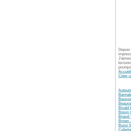
Depuis 
impress
J'aimer
lecture
pourquo
Accueil
Créer u
Auteur
Bannal
Baussie
Beauva
Bivald 
Boivin 
Briand
Brown 
Bussi 
Collett