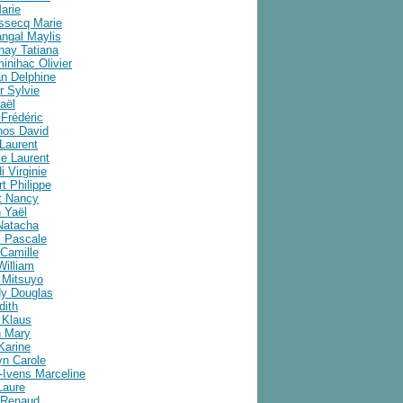
arie
ussecq Marie
angal Maylis
nay Tatiana
inihac Olivier
an Delphine
r Sylvie
aël
Frédéric
nos David
Laurent
e Laurent
i Virginie
t Philippe
t Nancy
 Yaël
Natacha
 Pascale
Camille
William
 Mitsuyo
y Douglas
dith
 Klaus
 Mary
Karine
yn Carole
-Ivens Marceline
Laure
 Renaud