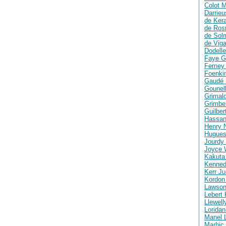
Colot M
Darrie
de Ker
de Ros
de Solm
de Vig
Dodelle
Faye G
Ferney 
Foenki
Gaudé 
Gounell
Grimald
Grimber
Guilber
Hassan
Henry 
Hugues
Jourdy 
Joyce 
Kakuta
Kenned
Kerr Ju
Kordon
Lawson
Lebert 
Llewell
Loridan
Manel 
Marhic