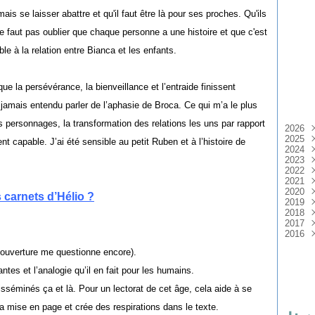
mais se laisser abattre et qu'il faut être là pour ses proches. Qu'ils
 faut pas oublier que chaque personne a une histoire et que c'est
ible à la relation entre Bianca et les enfants.
 que la persévérance, la bienveillance et l’entraide finissent
jamais entendu parler de l’aphasie de Broca. Ce qui m’a le plus
es personnages, la transformation des relations les uns par rapport
2026
2025
Avri
t capable. J’ai été sensible au petit Ruben et à l’histoire de
2024
Mar
Nov
2023
Févr
Sep
Nov
2022
Jan
Aoû
Sep
Jui
2021
Juil
Avri
Oct
2020
Mai
Mar
Jui
Nov
carnets d’Hélio ?
2019
Avri
Févr
Avri
Oct
Nov
2018
Mar
Mar
Sep
Oct
Déc
2017
Jan
Févr
Aoû
Sep
Nov
Déc
2016
Jan
Mai
Aoû
Oct
Nov
Oct
Mar
Mar
Sep
Oct
Sep
Déc
couverture me questionne encore).
Févr
Aoû
Sep
Juil
Nov
Jan
Juil
Juil
Jui
Oct
antes et l’analogie qu’il en fait pour les humains.
Jui
Jui
Mai
Sep
Mai
Mai
Avri
Aoû
sséminés ça et là. Pour un lectorat de cet âge, cela aide à se
Avri
Avri
Mar
Juil
 la mise en page et crée des respirations dans le texte.
Mar
Mar
Févr
Jui