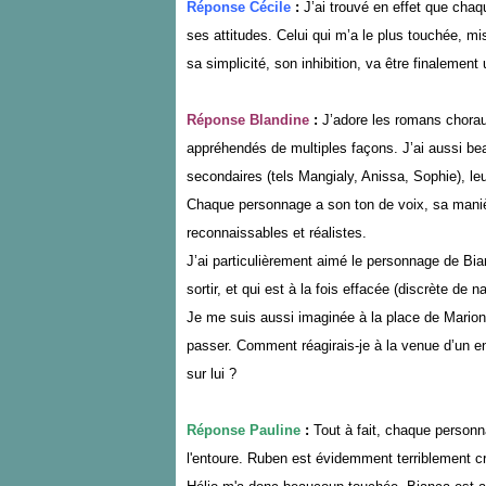
Réponse Cécile
:
J’ai trouvé en effet que chaq
ses attitudes. Celui qui m’a le plus touchée, mis
sa simplicité, son inhibition, va être finalemen
Réponse Blandine
:
J’adore les romans chora
appréhendés de multiples façons. J’ai aussi b
secondaires (tels Mangialy, Anissa, Sophie), leur
Chaque personnage a son ton de voix, sa manièr
reconnaissables et réalistes.
J’ai particulièrement aimé le personnage de Bi
sortir, et qui est à la fois effacée (discrète de
Je me suis aussi imaginée à la place de Marion
passer. Comment réagirais-je à la venue d’un e
sur lui ?
Réponse Pauline
:
Tout à fait, chaque personn
l'entoure. Ruben est évidemment terriblement cr