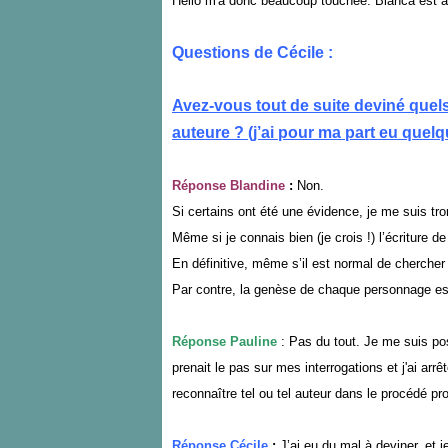
Hélio m'a donc beaucoup touchée. Bianca est a
Questions de Cécile :
Avez-vous tout de suite deviné quels
auteure ? (j’ai pour ma part eu quelqu
Réponse Blandine
:
Non.
Si certains ont été une évidence, je me suis tr
Même si je connais bien (je crois !) l’écriture d
En définitive, même s’il est normal de chercher 
Par contre, la genèse de chaque personnage est
Réponse Pauline
: Pas du tout. Je me suis pos
prenait le pas sur mes interrogations et j'ai ar
reconnaître tel ou tel auteur dans le procédé pr
Réponse Cécile
:
J’ai eu du mal à deviner, et 