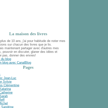
La maison des livres
plus de 10 ans, j'ai pour habitude de noter mes
ions sur chacun des livres que je lis.
ais maintenant partager avec d'autres mes
s, pouvoir en discuter, glaner des idées et
i pas, donner des envies!
 du blog
n blog avec CanalBlog
Pages
s
ec Jean-Luc
r Sylvie
is Clémentine
Katarina
Catherine
 Sarah
Jeff
Michel
e Sandrine