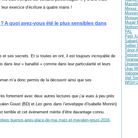
Mazetti
i leur exercice d’écriture à quatre mains !
Minoui 
Monnin 
Morpur
Murail
 ? A quoi avez-vous été le plus sensibles dans
Nothom
PAL
Petit X
Sabard 
Sellier
Ténor A
Tesson
 et ses secrets. Et si toutes en ont, il est toujours incroyable de
Torania
fois dans leur « banalité » comme dans leur particularité et leurs
Ungere
Uras M
Valogne
Veil S
oman m’a donc permis de la découvrir ainsi que ses
WISH 
 très fortement avec deux autres lectures que j’ai eues à peu près
alen Goust (BD) et
Les gens dans l’enveloppe
d’Isabelle Monnin)
st terrible et cet évènement mérite d’être davantage connu.
-volees.buenos-aires-place-de-mai.matz-et-mayalen-goust-2018-