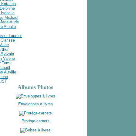
 Katarina
Delphine
Isabelle
go Michael
 Marie-Aude
b Amélie
avier-Laurent
Clarisse
 Marie
rthur
 Sylvain
n Valérie
r Tomi
ichaël
s Aurélie
imone
LIST
Albums Photos
Enveloppes à livres
Protège-carnets