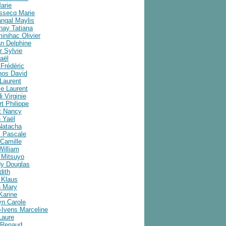
arie
ussecq Marie
angal Maylis
nay Tatiana
inihac Olivier
an Delphine
r Sylvie
aël
Frédéric
nos David
Laurent
e Laurent
i Virginie
t Philippe
t Nancy
 Yaël
Natacha
 Pascale
Camille
William
 Mitsuyo
y Douglas
dith
 Klaus
 Mary
Karine
yn Carole
-Ivens Marceline
Laure
 Renaud