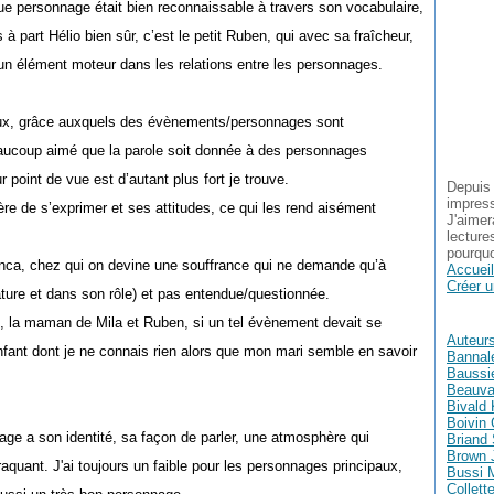
ue personnage était bien reconnaissable à travers son vocabulaire,
 à part Hélio bien sûr, c’est le petit Ruben, qui avec sa fraîcheur,
t un élément moteur dans les relations entre les personnages.
ux, grâce auxquels des évènements/personnages sont
eaucoup aimé que la parole soit donnée à des personnages
 point de vue est d’autant plus fort je trouve.
Depuis 
impress
e de s’exprimer et ses attitudes, ce qui les rend aisément
J'aimer
lecture
pourquo
anca, chez qui on devine une souffrance qui ne demande qu’à
Accueil
Créer u
 nature et dans son rôle) et pas entendue/questionnée.
, la maman de Mila et Ruben, si un tel évènement devait se
Auteur
nfant dont je ne connais rien alors que mon mari semble en savoir
Bannal
Baussie
Beauva
Bivald 
Boivin 
age a son identité, sa façon de parler, une atmosphère qui
Briand
Brown 
aquant. J'ai toujours un faible pour les personnages principaux,
Bussi 
Collett