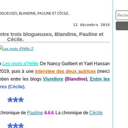
OGUEUSES, BLANDINE, PAULINE ET CÉCILE.
12 décembre 2019
ntre trois blogueuses, Blandine, Pauline et
Cécile.
n
Les mots d'Hélio
De Nancy Guilbert et Yaël Hassan
2019, puis à une
interview des deux autrices
(merci
etien entre les blogs
Vivrelivre
(Blandine)
,
Entre les
res (Cécile)
.
***
chronique de
Pauline
&&&
La chronique de
Cécile
***