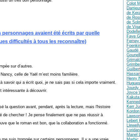
ussi un très bon personnage.
Colot M
Darrie
de Ker
de Ros
de Solm
de Vig
Dodelle
 personnages avaient été écrits par quelle
Faye G
Ferney 
es difficultés à tous les reconnaître)
Foenki
Gaudé 
Gounell
Grimald
Grimber
ompée sur d’autres.
Guilber
Hassan
e Nancy, celle de Yaël m’est moins familière.
Henry 
à savoir qui a écrit quoi, je ne sais pas si cela importe vraiment.
Hugues
Jourdy 
 intéressante à découvrir.
Joyce 
Kakuta
Kenned
Kerr Ju
é la question avant, pendant, après la lecture, mais l'histoire
Kordon
rêté de chercher ! Je pense finalement que ne pas réussir à
Lawson
Lebert 
ouve que le roman est bon, que la collaboration a fonctionné.
Llewell
Loridan
Manel 
je me suis trompée sur certains personnages. Il y a une vraie
Marhic