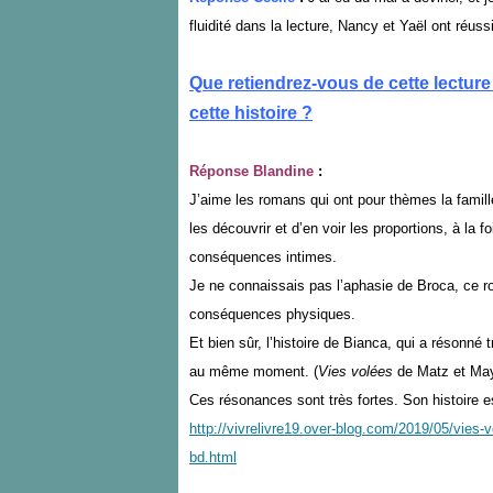
fluidité dans la lecture, Nancy et Yaël ont réuss
Que retiendrez-vous de cette lecture
cette histoire ?
Réponse Blandine
:
J’aime les romans qui ont pour thèmes la famille
les découvrir et d’en voir les proportions, à la 
conséquences intimes.
Je ne connaissais pas l’aphasie de Broca, ce r
conséquences physiques.
Et bien sûr, l’histoire de Bianca, qui a résonné
au même moment. (
Vies volées
de Matz et May
Ces résonances sont très fortes. Son histoire e
http://vivrelivre19.over-blog.com/2019/05/vies
bd.html