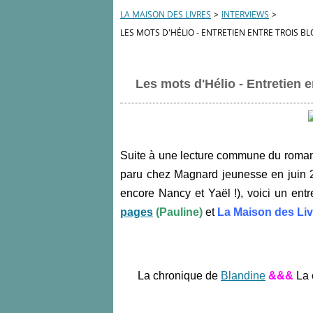
LA MAISON DES LIVRES
>
INTERVIEWS
>
LES MOTS D'HÉLIO - ENTRETIEN ENTRE TROIS BL
Les mots d'Hélio - Entretien e
Suite à une lecture commune du roma
paru chez Magnard jeunesse en juin 
encore Nancy et Yaël !), voici un entr
pages
(Pauline)
et
La Maison des Liv
La chronique de
Blandine
&&&
La 