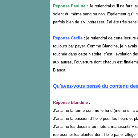
Réponse Pauline
:
Je retiendrai qu'il ne faut ja
soient du même sang ou non. Egalement qu'il ne
parfois bien de s'y intéresser. J'ai été très sens
Réponse Cécile
:
je retiendrai de cette lecture
toujours par payer. Comme Blandine, je n’avais 
touchée dans cette histoire, c’est l’évolution d
aux autres, l’ouverture dont chacun est finalemen
Bianca.
Qu’avez-vous pensé du contenu des 
Réponse Blandine
:
J’ai aimé la forme comme le fond (même si la 
J’ai aimé la passion d’Hélio pour les fleurs et pl
J’ai aimé les dessins ou mots « manuscrits » di
représenter les plantes dont Hélio parle, allège