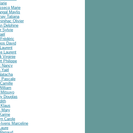
arie
ussecq Marie
angal Maylis
nay Tatiana
inihac Olivier
an Delphine
r Sylvie
aël
Frédéric
nos David
Laurent
e Laurent
i Virginie
t Philippe
t Nancy
 Yaël
Natacha
 Pascale
Camille
William
 Mitsuyo
y Douglas
dith
 Klaus
 Mary
Karine
yn Carole
-Ivens Marceline
Laure
 Renaud