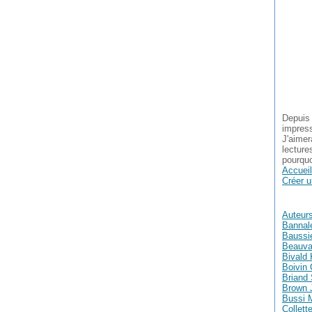
Depuis 
impress
J'aimer
lecture
pourquo
Accueil
Créer u
Auteur
Bannal
Baussie
Beauva
Bivald 
Boivin 
Briand
Brown 
Bussi 
Collett