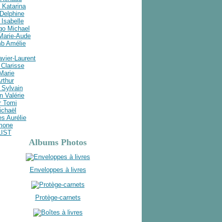
 Katarina
Delphine
Isabelle
go Michael
 Marie-Aude
b Amélie
avier-Laurent
Clarisse
 Marie
rthur
 Sylvain
n Valérie
r Tomi
ichaël
s Aurélie
imone
LIST
Albums Photos
Enveloppes à livres
Protège-carnets