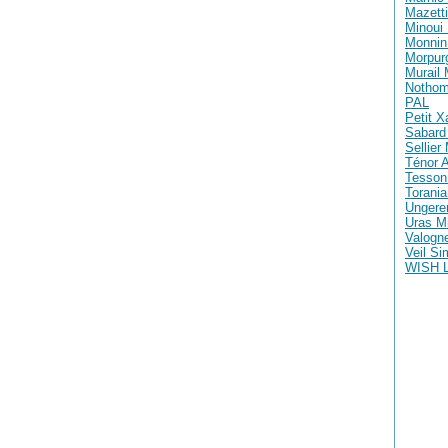
Mazetti
Minoui 
Monnin 
Morpur
Murail
Nothom
PAL
Petit X
Sabard 
Sellier
Ténor A
Tesson
Torania
Ungere
Uras M
Valogne
Veil S
WISH 