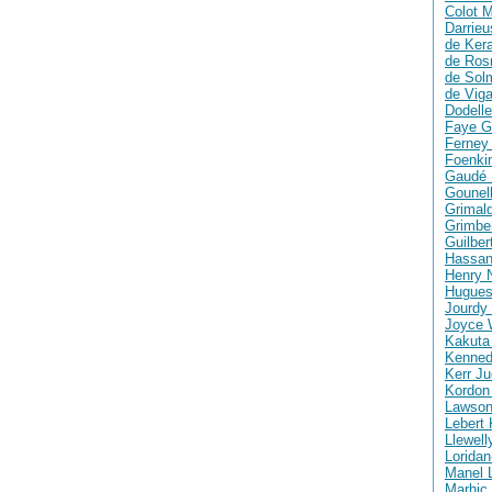
Colot M
Darrie
de Ker
de Ros
de Solm
de Vig
Dodelle
Faye G
Ferney 
Foenki
Gaudé 
Gounell
Grimald
Grimber
Guilber
Hassan
Henry 
Hugues
Jourdy 
Joyce 
Kakuta
Kenned
Kerr Ju
Kordon
Lawson
Lebert 
Llewell
Loridan
Manel 
Marhic