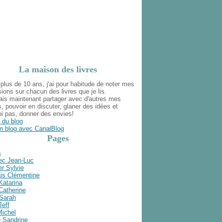
La maison des livres
plus de 10 ans, j'ai pour habitude de noter mes
ions sur chacun des livres que je lis.
ais maintenant partager avec d'autres mes
s, pouvoir en discuter, glaner des idées et
i pas, donner des envies!
 du blog
n blog avec CanalBlog
Pages
s
ec Jean-Luc
r Sylvie
is Clémentine
Katarina
Catherine
 Sarah
Jeff
Michel
e Sandrine